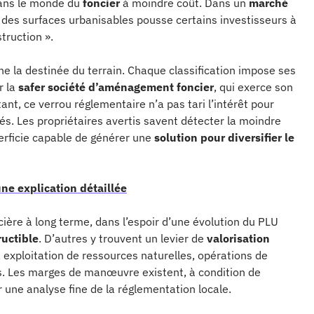
 dans le monde du
foncier
à moindre coût. Dans un
marché
té des surfaces urbanisables pousse certains investisseurs à
truction ».
e la destinée du terrain. Chaque classification impose ses
r la
safer société d’aménagement foncier
, qui exerce son
ant, ce verrou réglementaire n’a pas tari l’intérêt pour
és. Les propriétaires avertis savent détecter la moindre
uperficie capable de générer une
solution pour diversifier le
ne explication détaillée
cière à long terme, dans l’espoir d’une évolution du PLU
ructible
. D’autres y trouvent un levier de
valorisation
 exploitation de ressources naturelles, opérations de
es. Les marges de manœuvre existent, à condition de
 une analyse fine de la réglementation locale.