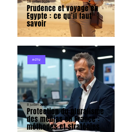
18 juillet 2026
Prudence et voyage en
Egypte : ce qu’il faut
savoir
ACTU
8 juillet 2026
Protection du pluralisme
des médias en France :
méthodes et stratégies