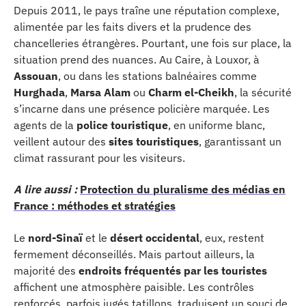
Depuis 2011, le pays traîne une réputation complexe,
alimentée par les faits divers et la prudence des
chancelleries étrangères. Pourtant, une fois sur place, la
situation prend des nuances. Au Caire, à Louxor, à
Assouan
, ou dans les stations balnéaires comme
Hurghada
,
Marsa Alam
ou
Charm el-Cheikh
, la sécurité
s’incarne dans une présence policière marquée. Les
agents de la
police touristique
, en uniforme blanc,
veillent autour des
sites touristiques
, garantissant un
climat rassurant pour les visiteurs.
A lire aussi :
Protection du pluralisme des médias en
France : méthodes et stratégies
Le
nord-Sinaï
et le
désert occidental
, eux, restent
fermement déconseillés. Mais partout ailleurs, la
majorité des
endroits fréquentés par les touristes
affichent une atmosphère paisible. Les contrôles
renforcés, parfois jugés tatillons, traduisent un souci de