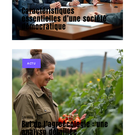
21 mars 2026
Caractéristiques
essentielles d’une société
démocratique
ACTU
16 avril 2026
But de l’agroécologie : une
analyse détaillée