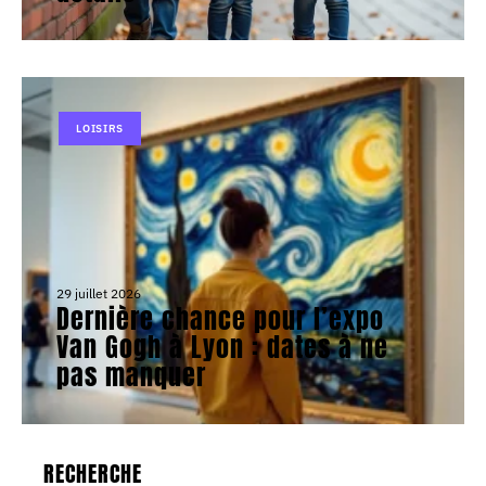
LOISIRS
29 juillet 2026
Dernière chance pour l’expo
Van Gogh à Lyon : dates à ne
pas manquer
RECHERCHE