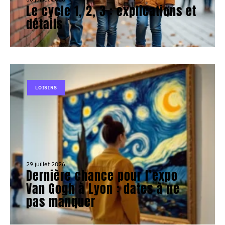
Le cycle 1, 2, 3 : explications et
détails
LOISIRS
29 juillet 2026
Dernière chance pour l’expo
Van Gogh à Lyon : dates à ne
pas manquer