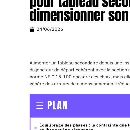
pour tableau secon
dimensionner son
24/06/2026
Alimenter un tableau secondaire depuis une inst
disjoncteur de départ cohérent avec la section d
norme NF C 15-100 encadre ces choix, mais elle l
génère des erreurs de dimensionnement fréquent
PLAN
Équilibrage des phases : la contrainte que l
calibre seul ne résout pas