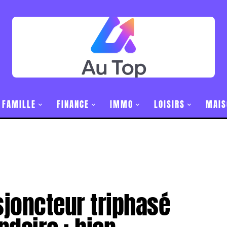
FAMILLE
FINANCE
IMMO
LOISIRS
MAIS
sjoncteur triphasé