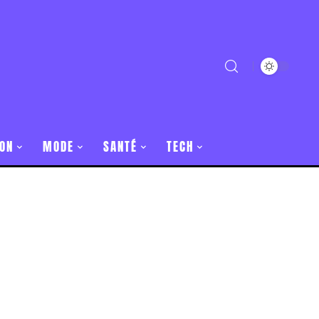
ON
MODE
SANTÉ
TECH