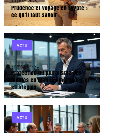
18 juillet 2026
Prudence et voyage en Egypte :
ce qu’il faut savoir
ACTU
22 mars 2026
Protection du pluralisme des
médias en France : méthodes et
stratégies
ACTU