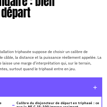
daire : bien
 départ
allation triphasée suppose de choisir un calibre de
e câble, la distance et la puissance réellement appelée. La
aisse une marge d’interprétation qui, sur le terrain,
es, surtout quand le triphasé entre en jeu.
e
Calibre du disjoncteur de départ en triphasé : ce
que la NF C 15-100 impose vraiment