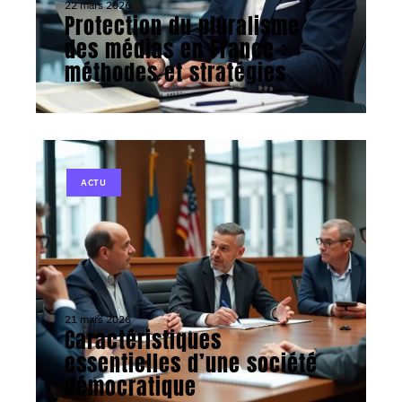
22 mars 2026
Protection du pluralisme
des médias en France :
méthodes et stratégies
ACTU
21 mars 2026
Caractéristiques
essentielles d’une société
démocratique