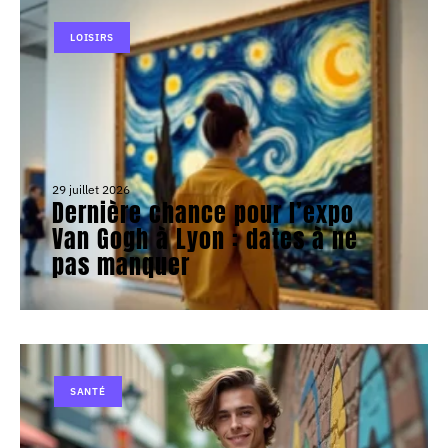
LOISIRS
29 juillet 2026
Dernière chance pour l’expo
Van Gogh à Lyon : dates à ne
pas manquer
SANTÉ