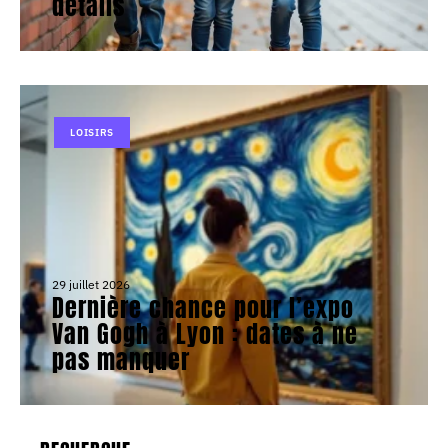
détails
LOISIRS
29 juillet 2026
Dernière chance pour l’expo
Van Gogh à Lyon : dates à ne
pas manquer